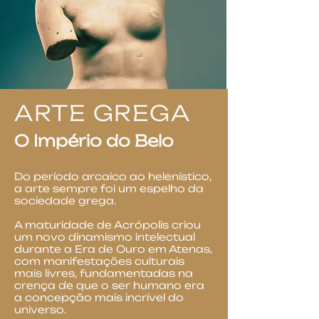
ARTE GREGA
O Império do Belo
Do período arcaico ao helenístico,
a arte sempre foi um espelho da
sociedade grega.
A maturidade de Acrópolis criou
um novo dinamismo intelectual
durante a Era de Ouro em Atenas,
com
manifestações culturais
mais livres, fundamentadas na
cre
nça de que o ser humano era
a concepção mais incrível do
universo.