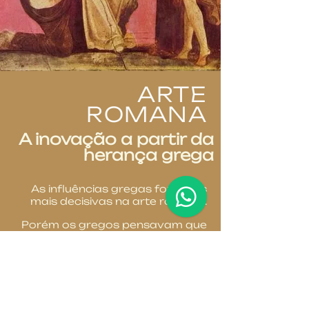
ARTE
ROMANA
A inovação a partir da
herança grega
As influências gregas foram as
mais decisivas na arte romana.
Porém os gregos pensavam que
as coisas úteis deveriam ser belas
e os romanos diziam que o belo
deveria ser útil, por isso a notável
realização dos romanos ocorreu
na arquitetura e na construção.
A façanha para se construir