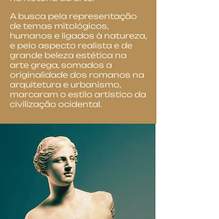
A busca pela representação
de temas mitológicos,
humanos e ligados à natureza,
e pelo aspecto realista e de
grande beleza estética na
arte grega, somados a
originalidade dos romanos na
arquitetura e urbanismo,
marcaram o estilo artístico da
civilização ocidental.