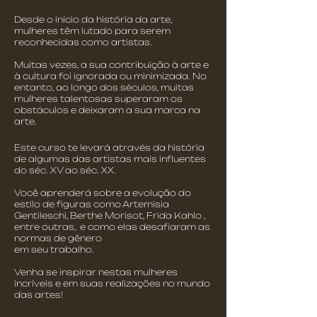
Desde o início da história da arte,
mulheres têm lutado para serem
reconhecidas como artistas.
Muitas vezes, a sua contribuição à arte e
à cultura foi ignorada ou minimizada. No
entanto, ao longo dos séculos, muitas
mulheres talentosas superaram os
obstáculos e deixaram a sua marca na
arte.
Este curso te levará através da história
de algumas das artistas mais influentes
do séc. XV ao séc. XX.
Você aprenderá sobre a evolução do
estilo de figuras como Artemisia
Gentileschi, Berthe Morisot, Frida Kahlo ,
entre outras, e como elas desafiaram as
normas de gênero
em seu trabalho.
Venha se inspirar nestas mulheres
incríveis e em suas realizações no mundo
das artes!