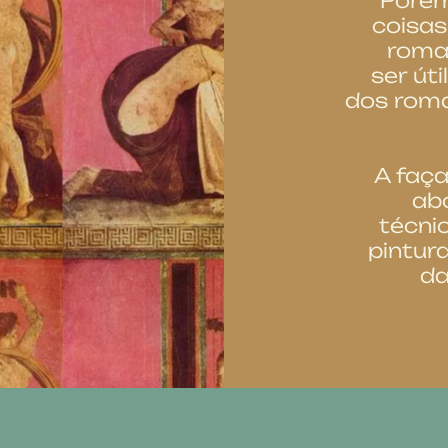
Porém
coisas
roman
ser úti
dos roma
A faça
ab
técni
pintur
da