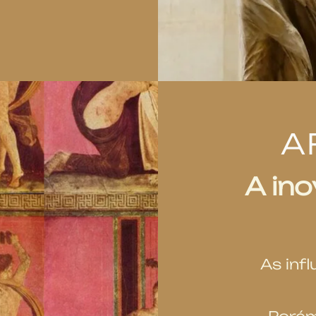
A
A ino
As inf