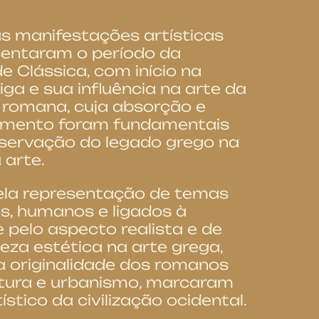
s manifestações artísticas
sentaram o período da
e Clássica, com início na
iga e sua influência na arte da
o romana, cuja absorção e
imento foram fundamentais
eservação do legado grego na
 arte.
ela representação de temas
s, humanos e ligados à
e pelo aspecto realista e de
eza estética na arte grega,
 originalidade dos romanos
etura e urbanismo, marcaram
tístico da civilização ocidental.