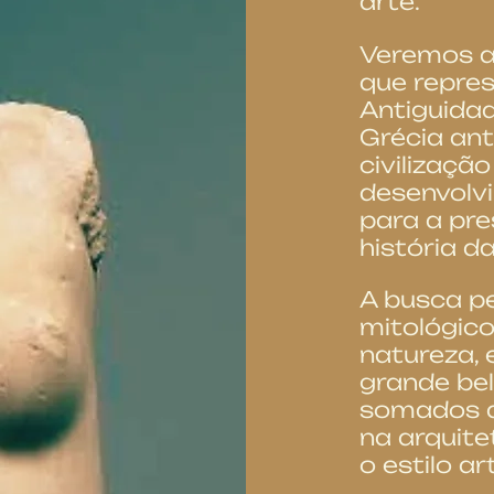
arte.
Veremos a
que repre
Antiguidad
Grécia ant
civilizaçã
desenvolv
para a pr
história da
A busca p
mitológico
natureza, 
grande bel
somados a
na arquit
o estilo ar