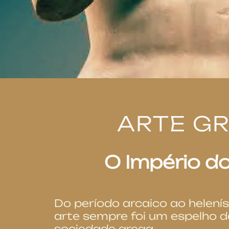
ARTE G
O Império do
Do período arcaico ao helenís
arte sempre foi um espelho d
sociedade grega.