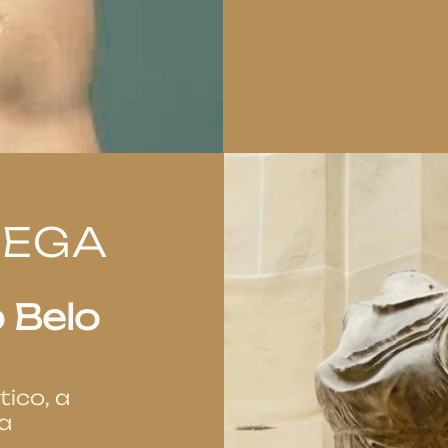
REGA
 Belo
tico, a
a