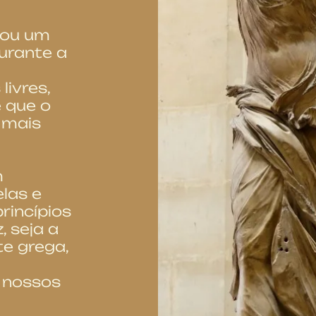
iou um
urante a
livres,
 que o
 mais
m
las e
rincípios
, seja a
te grega,
s nossos