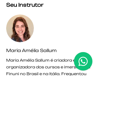
Seu Instrutor
Maria Amélia Sallum
Maria Amélia Sallum é criadora e
organizadora dos cursos e imersões da
Finuni no Brasil e na Itália. Frequentou
um Mestrado em Gestão de Bens
Culturais e Artes no Palazzo Spinelli em
Florença.
Consultora para instituiçōes e
empresas de Arte, Cultura e Educação, é
membro do comitê de Planejamento
Estratégico do ICOM (International
Council of Museums), e representa a
European Cultural Academy, escola de