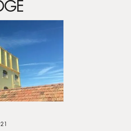
DGE
021