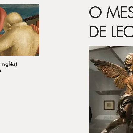
O ME
DE L
nglês)
O